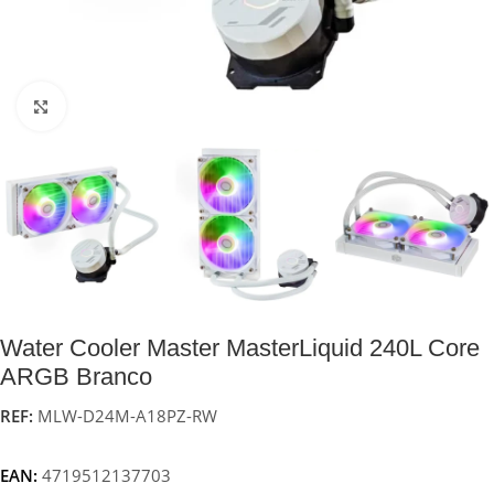
Click to enlarge
Water Cooler Master MasterLiquid 240L Core
ARGB Branco
REF:
MLW-D24M-A18PZ-RW
EAN:
4719512137703