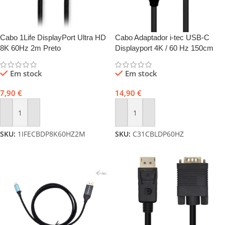
Cabo 1Life DisplayPort Ultra HD
Cabo Adaptador i-tec USB-C
8K 60Hz 2m Preto
Displayport 4K / 60 Hz 150cm
Em stock
Em stock
7,90
€
14,90
€
Adicionar
Adicionar
SKU:
1IFECBDP8K60HZ2M
SKU:
C31CBLDP60HZ