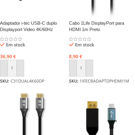
Adaptador i-tec USB-C duplo
Cabo 1Life DisplayPort para
Displayport Video 4K/60Hz
HDMI 1m Preto
(único 8K/30Hz)
Em stock
Em stock
36,90
€
8,90
€
Adicionar
Adicionar
SKU:
C31DUAL4K60DP
SKU:
1IFECBADAPTDPHDMI1M