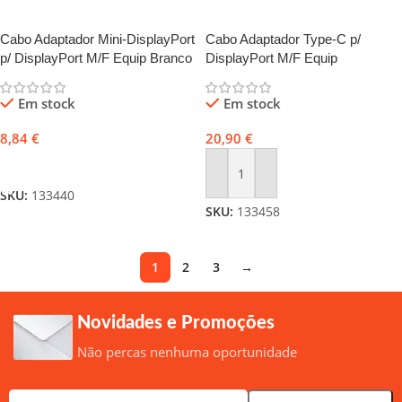
Cabo Adaptador Mini-DisplayPort
Cabo Adaptador Type-C p/
p/ DisplayPort M/F Equip Branco
DisplayPort M/F Equip
Em stock
Em stock
8,84
€
20,90
€
Adicionar
Adicionar
SKU:
133440
SKU:
133458
1
2
3
→
Novidades e Promoções
Não percas nenhuma oportunidade