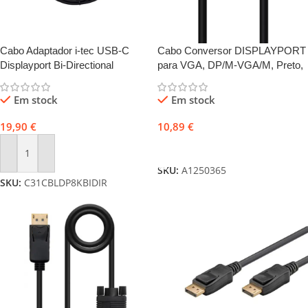
Cabo Adaptador i-tec USB-C
Cabo Conversor DISPLAYPORT
Displayport Bi-Directional
para VGA, DP/M-VGA/M, Preto,
8K/30Hz 150cm
2,0 Metros
Em stock
Em stock
19,90
€
10,89
€
Adicionar
Adicionar
SKU:
A1250365
SKU:
C31CBLDP8KBIDIR