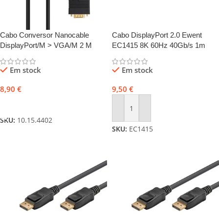
Cabo Conversor Nanocable
Cabo DisplayPort 2.0 Ewent
DisplayPort/M > VGA/M 2 M
EC1415 8K 60Hz 40Gb/s 1m
Preto
Preto
Em stock
Em stock
8,90
€
9,50
€
Adicionar
Adicionar
SKU:
10.15.4402
SKU:
EC1415