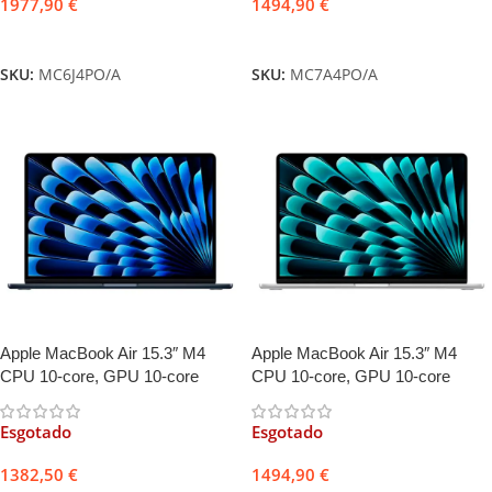
1977,90
€
1494,90
€
Ler mais
Ler mais
SKU:
MC6J4PO/A
SKU:
MC7A4PO/A
Apple MacBook Air 15.3″ M4
Apple MacBook Air 15.3″ M4
CPU 10-core, GPU 10-core
CPU 10-core, GPU 10-core
16GB 256GB Meia-noite +
16GB 256GB Prateado +
Adaptador USB-C Duplo 35W
Adaptador USB-C Duplo 35W
Esgotado
Esgotado
1382,50
€
1494,90
€