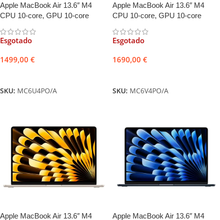
Apple MacBook Air 13.6″ M4
Apple MacBook Air 13.6″ M4
CPU 10-core, GPU 10-core
CPU 10-core, GPU 10-core
16GB 512GB Azul-céu +
24GB 512GB Azul-céu
Adaptador USB-C Duplo 35W
Esgotado
Esgotado
1499,00
€
1690,00
€
Ler mais
Ler mais
SKU:
MC6U4PO/A
SKU:
MC6V4PO/A
Apple MacBook Air 13.6″ M4
Apple MacBook Air 13.6″ M4