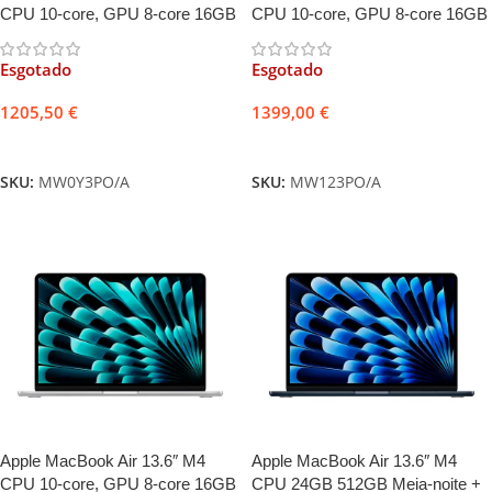
CPU 10-core, GPU 8-core 16GB
CPU 10-core, GPU 8-core 16GB
256GB Luz das Estrelas +
256GB Meia-noite + Adaptador
Adaptador USB-C 30W
USB-C 30W
Esgotado
Esgotado
1205,50
€
1399,00
€
Ler mais
Ler mais
SKU:
MW0Y3PO/A
SKU:
MW123PO/A
Apple MacBook Air 13.6″ M4
Apple MacBook Air 13.6″ M4
CPU 10-core, GPU 8-core 16GB
CPU 24GB 512GB Meia-noite +