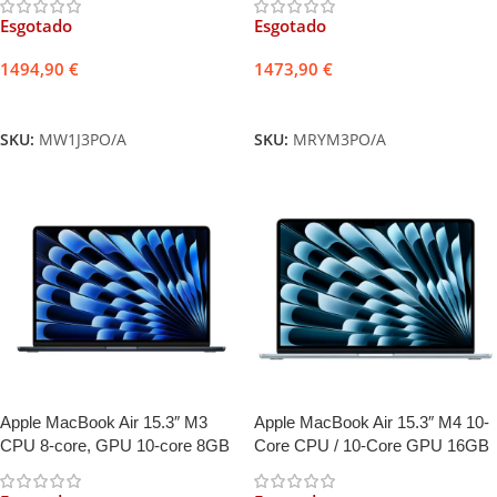
Adaptador USB-C Duplo 35W
Adaptador USB-C 35W
Esgotado
Esgotado
1494,90
€
1473,90
€
Ler mais
Ler mais
SKU:
MW1J3PO/A
SKU:
MRYM3PO/A
Apple MacBook Air 15.3″ M3
Apple MacBook Air 15.3″ M4 10-
CPU 8-core, GPU 10-core 8GB
Core CPU / 10-Core GPU 16GB
256GB Meia-Noite
512GB Azul Céu