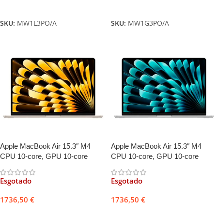
Ler mais
Ler mais
SKU:
MW1L3PO/A
SKU:
MW1G3PO/A
Apple MacBook Air 15.3″ M4
Apple MacBook Air 15.3″ M4
CPU 10-core, GPU 10-core
CPU 10-core, GPU 10-core
16GB 512GB Luz das Estrelas +
16GB 512GB Prateado +
Adaptador USB-C Duplo 35W
Adaptador USB-C Duplo 35W
Esgotado
Esgotado
1736,50
€
1736,50
€
Ler mais
Ler mais