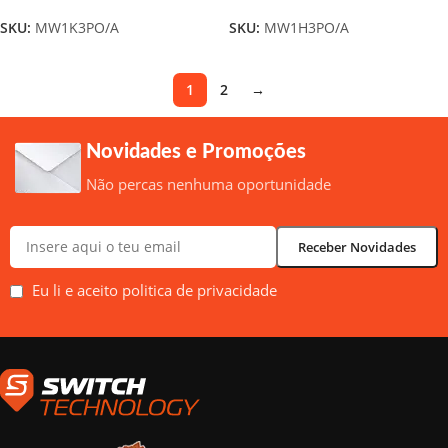
SKU:
MW1K3PO/A
SKU:
MW1H3PO/A
1
2
→
Novidades e Promoções
Não percas nenhuma oportunidade
Eu li e aceito politica de privacidade