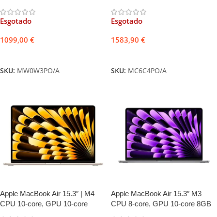
256GB Prateado + Adaptador
Adaptador USB-C Duplo 35W
USB-C 30W
Esgotado
Esgotado
1099,00
€
1583,90
€
Ler mais
Ler mais
SKU:
MW0W3PO/A
SKU:
MC6C4PO/A
Apple MacBook Air 15.3″ | M4
Apple MacBook Air 15.3″ M3
CPU 10-core, GPU 10-core
CPU 8-core, GPU 10-core 8GB
16GB 256GB Luz das Estrelas +
256GB Cinzento Sideral +