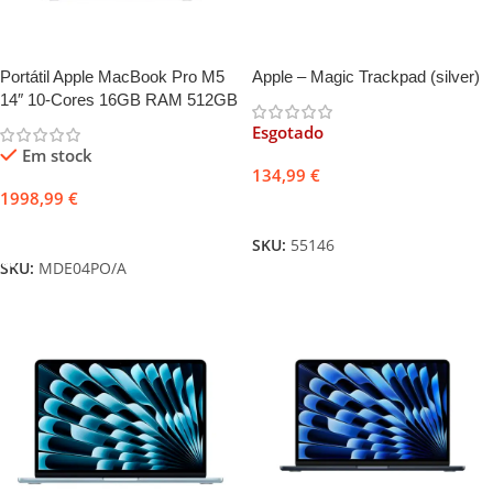
Portátil Apple MacBook Pro M5
Apple – Magic Trackpad (silver)
14″ 10-Cores 16GB RAM 512GB
SSD Preto Espacial
Esgotado
Em stock
134,99
€
1998,99
€
Ler mais
Adicionar
SKU:
55146
SKU:
MDE04PO/A