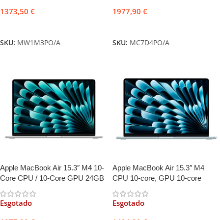
1373,50
€
1977,90
€
Ler mais
Ler mais
SKU:
MW1M3PO/A
SKU:
MC7D4PO/A
Apple MacBook Air 15.3″ M4 10-
Apple MacBook Air 15.3″ M4
Core CPU / 10-Core GPU 24GB
CPU 10-core, GPU 10-core
512GB Prateado
16GB 256GB Azul-céu +
Adaptador USB-C Duplo 35W
Esgotado
Esgotado