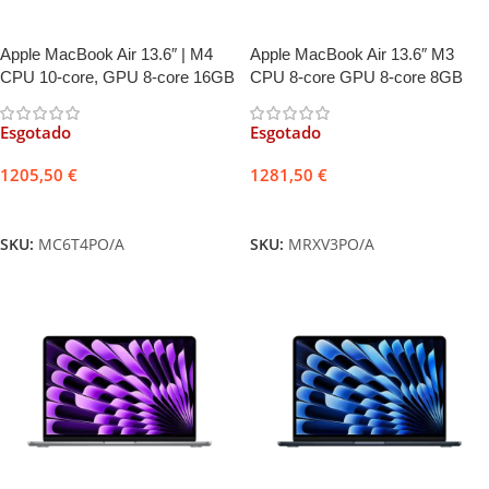
Apple MacBook Air 13.6″ | M4
Apple MacBook Air 13.6″ M3
CPU 10-core, GPU 8-core 16GB
CPU 8-core GPU 8-core 8GB
256GB Azul-céu + Adaptador
256GB Meia-Noite + Adaptador
USB-C 30W
USB-C 30W
Esgotado
Esgotado
1205,50
€
1281,50
€
Ler mais
Ler mais
SKU:
MC6T4PO/A
SKU:
MRXV3PO/A