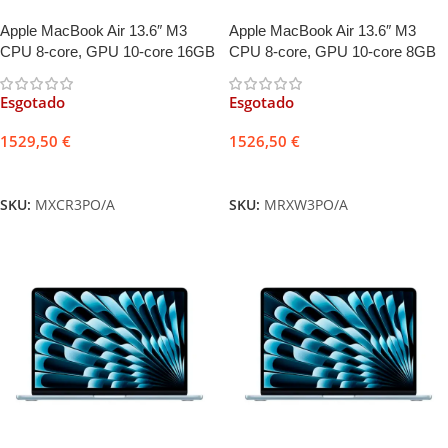
Apple MacBook Air 13.6″ M3
Apple MacBook Air 13.6″ M3
CPU 8-core, GPU 10-core 16GB
CPU 8-core, GPU 10-core 8GB
512GB Cinzento Sideral +
512GB Meia-Noite + Adaptador
Adaptador USB-C 35W
USB-C 35W
Esgotado
Esgotado
1529,50
€
1526,50
€
Ler mais
Ler mais
SKU:
MXCR3PO/A
SKU:
MRXW3PO/A