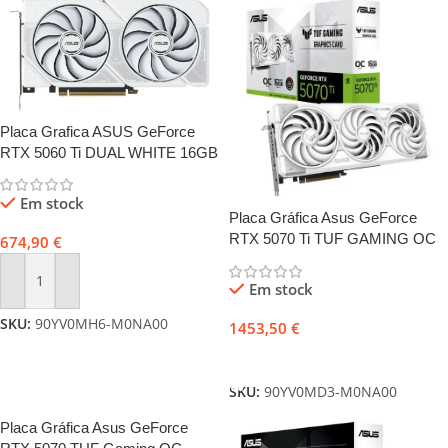
Placa Grafica ASUS GeForce
RTX 5060 Ti DUAL WHITE 16GB
GDDR7
Em stock
Placa Gráfica Asus GeForce
RTX 5070 Ti TUF GAMING OC
674,90
€
16GB DLSS4 Branca
Em stock
Adicionar
SKU:
90YV0MH6-M0NA00
1453,50
€
Adicionar
SKU:
90YV0MD3-M0NA00
Placa Gráfica Asus GeForce