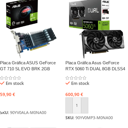
Placa Gráfica ASUS GeForce
Placa Gráfica Asus GeForce
GT 710 SL EVO BRK 2GB
RTX 5060 Ti DUAL 8GB DLSS4
GDDR5
4K
Em stock
Em stock
59,90
€
600,90
€
Adicionar
Adicionar
SKU:
90YV0ALA-M0NA00
SKU:
90YV0MP3-M0NA00