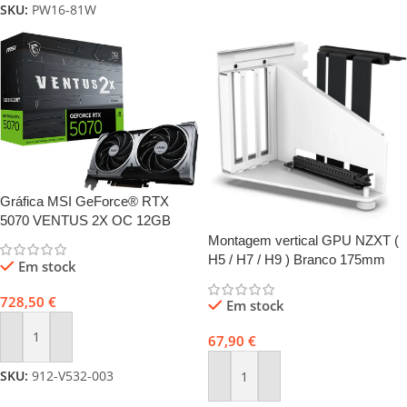
SKU:
PW16-81W
Gráfica MSI GeForce® RTX
5070 VENTUS 2X OC 12GB
GDDR7 DLSS4 NVIDIA® RTX
Montagem vertical GPU NZXT (
5070
H5 / H7 / H9 ) Branco 175mm
Em stock
728,50
€
Em stock
67,90
€
Adicionar
SKU:
912-V532-003
Adicionar