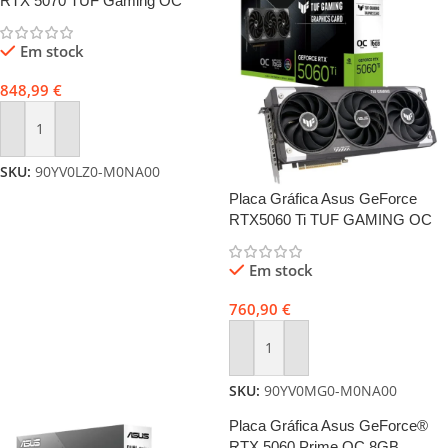
RTX 5070 TUF Gaming OC
12GB GDDR7 DLSS4
Em stock
848,99
€
Adicionar
SKU:
90YV0LZ0-M0NA00
Placa Gráfica Asus GeForce
RTX5060 Ti TUF GAMING OC
16GB DLSS4
Em stock
760,90
€
Adicionar
SKU:
90YV0MG0-M0NA00
Placa Gráfica Asus GeForce®
RTX 5060 Prime OC 8GB