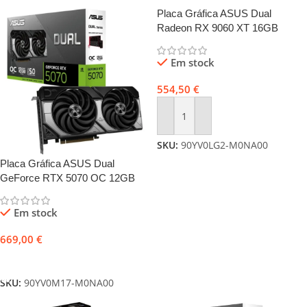
Placa Gráfica ASUS Dual
Radeon RX 9060 XT 16GB
GDDR6 PCIe 5.0 com 2x
Ventoinhas
Em stock
554,50
€
Adicionar
SKU:
90YV0LG2-M0NA00
Placa Gráfica ASUS Dual
GeForce RTX 5070 OC 12GB
GDDR7 Reflex 2 RTX AI DLSS4
Em stock
669,00
€
Adicionar
SKU:
90YV0M17-M0NA00