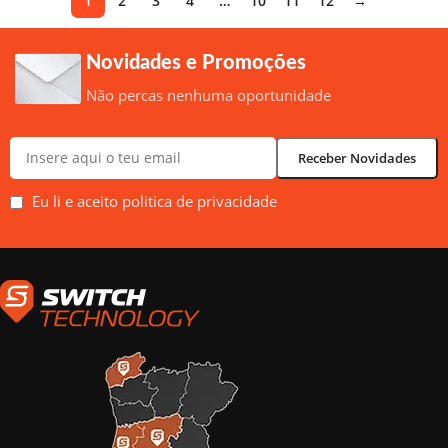
1
2
3
4
…
10
11
12
→
Novidades e Promoções
Não percas nenhuma oportunidade
Eu li e aceito politica de privacidade