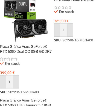
GDDR7 DLSS4
Em stock
389,90
€
Adicionar
SKU:
90YV0N10-M0NA00
Placa Gráfica Asus GeForce®
RTX 5060 Dual OC 8GB GDDR7
DLSS4
Em stock
399,00
€
Adicionar
SKU:
90YV0N12-M0NA00
Placa Gráfica Asus GeForce®
RTX 5060 TUF Gaming OC 8GB