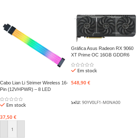
Gráfica Asus Radeon RX 9060
XT Prime OC 16GB GDDR6
Em stock
548,90
€
Cabo Lian Li Strimer Wireless 16-
Pin (12VHPWR) – 8 LED
Adicionar
SKU:
90YV0LF1-M0NA00
Em stock
37,50
€
Adicionar