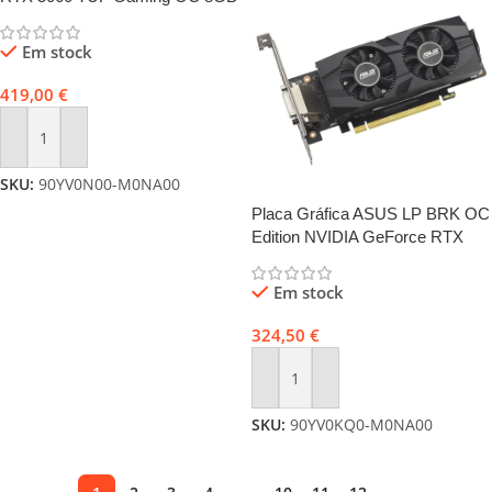
GDDR7 DLSS4
Em stock
419,00
€
Adicionar
SKU:
90YV0N00-M0NA00
Placa Gráfica ASUS LP BRK OC
Edition NVIDIA GeForce RTX
3050 6GB GDDR6
Em stock
324,50
€
Adicionar
SKU:
90YV0KQ0-M0NA00