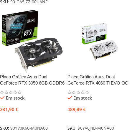
SKU:
90-GA5JZZ-00UANF
Placa Gráfica Asus Dual
Placa Gráfica Asus Dual
GeForce RTX 3050 6GB GDDR6
GeForce RTX 4060 Ti EVO OC
OC
Edition 8GB GDDR6 Branco
Em stock
Em stock
231,90
€
489,89
€
Adicionar
Adicionar
SKU:
90YV0K60-M0NA00
SKU:
90YV0J4B-M0NA00