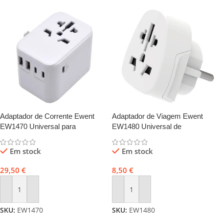
Adaptador de Corrente Ewent
Adaptador de Viagem Ewent
EW1470 Universal para
EW1480 Universal de
EU/EUA/UK/AUS/CN/BR + Dual
UK/USA/AUS para Europa
USB-A + 3x USB-C Branco
(Schuko) Branco
Em stock
Em stock
29,50
€
8,50
€
Adicionar
Adicionar
SKU:
EW1470
SKU:
EW1480