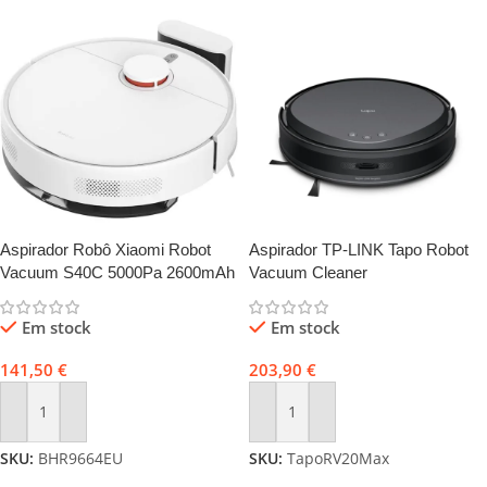
Aspirador Robô Xiaomi Robot
Aspirador TP-LINK Tapo Robot
Vacuum S40C 5000Pa 2600mAh
Vacuum Cleaner
Branco + Base de Carregamento
Em stock
Em stock
141,50
€
203,90
€
Adicionar
Adicionar
SKU:
BHR9664EU
SKU:
TapoRV20Max