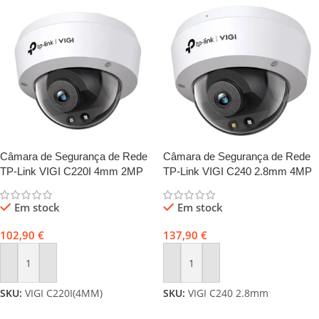
Câmara de Segurança de Rede
Câmara de Segurança de Rede
TP-Link VIGI C220I 4mm 2MP
TP-Link VIGI C240 2.8mm 4MP
IR Exterior PoE Dome FHD
Full-Color PoE Dome QHD
1080p IP67
1440p IP67
Em stock
Em stock
102,90
€
137,90
€
Adicionar
Adicionar
SKU:
VIGI C220I(4MM)
SKU:
VIGI C240 2.8mm