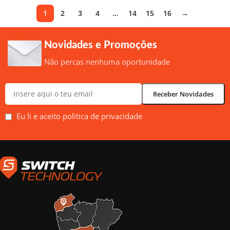
1
2
3
4
…
14
15
16
→
Novidades e Promoções
Não percas nenhuma oportunidade
Eu li e aceito politica de privacidade