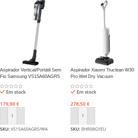
Aspirador Vertical/Portátil Sem
Aspirador Xiaomi Truclean W30
Fio Samsung VS15A60AGR5
Pro Wet Dry Vacuum
21.6V 410W Preto/Cinzento
Em stock
Em stock
179,90
€
278,50
€
Adicionar
Adicionar
SKU:
VS15A60AGR5/WA
SKU:
BHR08GYEU