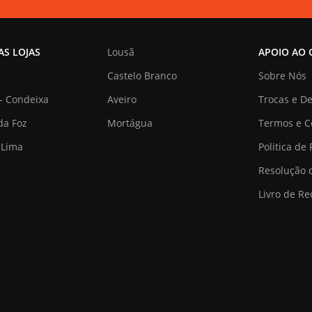
AS LOJAS
Lousã
APOIO AO 
Castelo Branco
Sobre Nós
- Condeixa
Aveiro
Trocas e D
da Foz
Mortágua
Termos e C
 Lima
Politica de
Resolução d
Livro de R