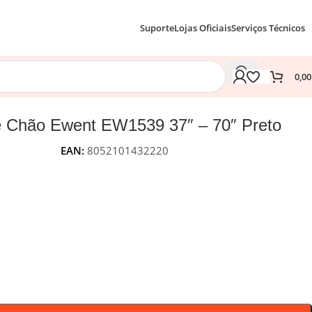
Suporte
Lojas Oficiais
Serviços Técnicos
0,0
e Chão Ewent EW1539 37″ – 70″ Preto
EAN:
8052101432220