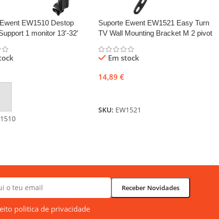
 Ewent EW1510 Destop
Suporte Ewent EW1521 Easy Turn
Support 1 monitor 13′-32′
TV Wall Mounting Bracket M 2 pivot
13 – 42′
tock
Em stock
14,89
€
Adicionar
nar
SKU:
EW1521
1510
ceito politica de privacidade