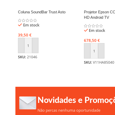
Coluna SoundBar Trust Asto
Projetor Epson C
HD Android TV
Em stock
Em stock
39,50
€
678,50
€
Adicionar
Adicionar
SKU:
21046
SKU:
V11HA85040
Novidades e Promoç
Não percas nenhuma oportunidade