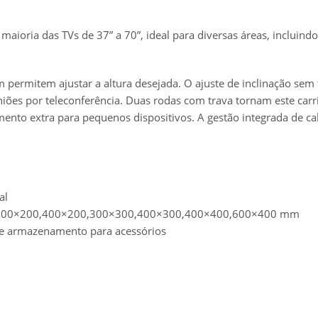
ioria das TVs de 37” a 70”, ideal para diversas áreas, incluindo r
permitem ajustar a altura desejada. O ajuste de inclinação sem f
niões por teleconferência. Duas rodas com trava tornam este carri
ento extra para pequenos dispositivos. A gestão integrada de 
al
,300×200,400×200,300×300,400×300,400×400,600×400 mm
de armazenamento para acessórios