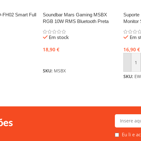
O-FH02 Smart Full
Soundbar Mars Gaming MSBX
Suporte
RGB 10W RMS Bluetooth Preta
Monitor 
Em stock
Em s
18,90
€
16,90
€
Adicionar
Adicio
SKU:
MSBX
SKU:
EW
ões
Eu li e a