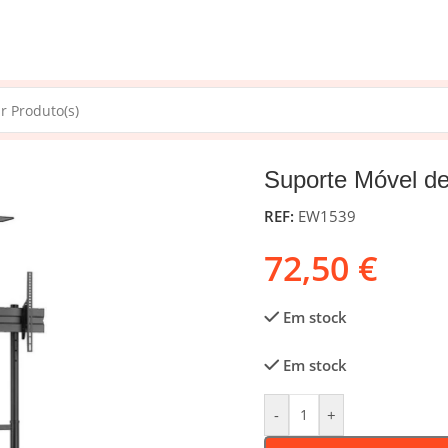
vel de Chão Ewent EW1539 37″ – 70″ Preto
Suporte Móvel d
REF:
EW1539
72,50
€
Em stock
Em stock
-
+