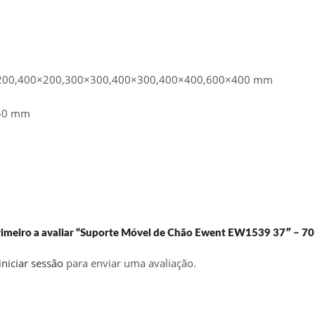
×200,400×200,300×300,400×300,400×400,600×400 mm
450 mm
primeiro a avaliar “Suporte Móvel de Chão Ewent EW1539 37″ – 70
iniciar sessão
para enviar uma avaliação.