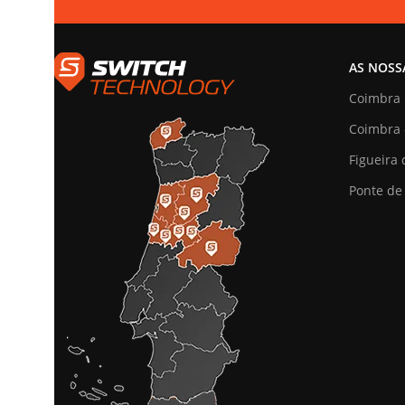
AS NOSS
Coimbra
Coimbra 
Figueira 
Ponte de