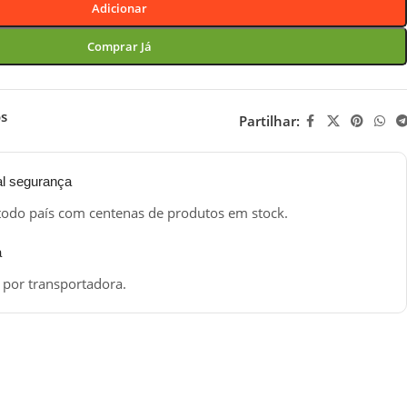
Adicionar
Comprar Já
os
Partilhar:
al segurança
todo país com centenas de produtos em stock.
a
 por transportadora.