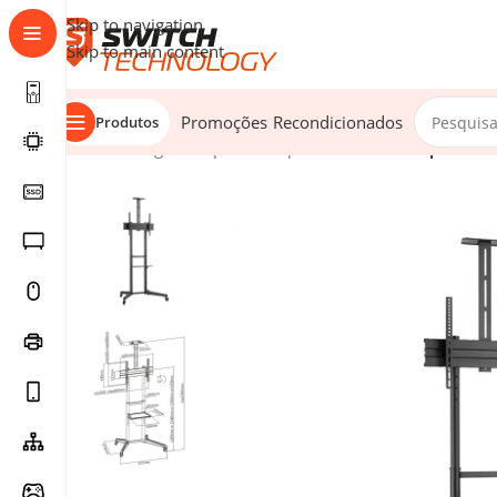
Skip to navigation
Skip to main content
Promoções
Recondicionados
Produtos
Início
/
Imagem
/
Suportes
/
Suportes Monitor
/
Suporte Mó