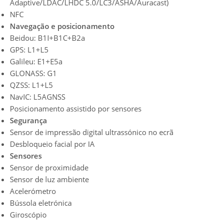
Adaptive/LDAC/LHDC 5.0/LC3/ASHA/Auracast)
NFC
Navegação e posicionamento
Beidou: B1I+B1C+B2a
GPS: L1+L5
Galileu: E1+E5a
GLONASS: G1
QZSS: L1+L5
NavIC: L5AGNSS
Posicionamento assistido por sensores
Segurança
Sensor de impressão digital ultrassónico no ecrã
Desbloqueio facial por IA
Sensores
Sensor de proximidade
Sensor de luz ambiente
Acelerómetro
Bússola eletrónica
Giroscópio