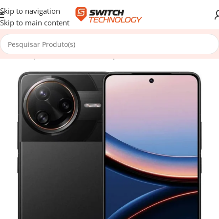
Skip to navigation
Skip to main content
ício
/
Smartphones e Tablets
/
Smartphones e Telemóveis
/
Android