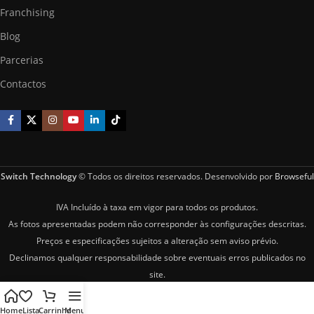
Franchising
Blog
Parcerias
Contactos
Switch Technology
© Todos os direitos reservados. Desenvolvido por
Browseful
IVA Incluído à taxa em vigor para todos os produtos.
As fotos apresentadas podem não corresponder às configurações descritas.
Preços e especificações sujeitos a alteração sem aviso prévio.
Declinamos qualquer responsabilidade sobre eventuais erros publicados no
site.
Home
Lista
Carrinho
Menu