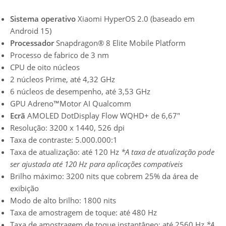
Sistema operativo
Xiaomi HyperOS 2.0 (baseado em
Android 15)
Processador
Snapdragon® 8 Elite Mobile Platform
Processo de fabrico de 3 nm
CPU de oito núcleos
2 núcleos Prime, até 4,32 GHz
6 núcleos de desempenho, até 3,53 GHz
GPU Adreno™Motor AI Qualcomm
Ecrã
AMOLED DotDisplay Flow WQHD+ de 6,67″
Resolução: 3200 x 1440, 526 dpi
Taxa de contraste: 5.000.000:1
Taxa de atualização: até 120 Hz
*A taxa de atualização pode
ser ajustada até 120 Hz para aplicações compatíveis
Brilho máximo: 3200 nits que cobrem 25% da área de
exibição
Modo de alto brilho: 1800 nits
Taxa de amostragem de toque: até 480 Hz
Taxa de amostragem de toque instantâneo: até 2560 Hz
*A