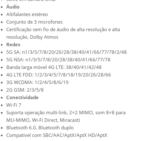
Áudio
Altifalantes estéreo
Conjunto de 3 microfones
Certificação sem fio de áudio de alta resolução e alta
resolução, Dolby Atmos
Redes
5G SA: n1/3/5/7/8/20/26/28/38/40/41/66/77/78/2/48
5G NSA: n1/3/5/7/8/20/28/38/40/41/66/77/78
Banda larga móvel 4G LTE: 38/40/41/42/48
4G LTE FDD: 1/2/3/4/5/7/8/18/19/20/26/28/66
3G WCDMA: 1/2/4/5/8/6/19
2G GSM: 2/3/5/8
Conectividade
Wi-Fi 7
Suporta operação multi-link, 2×2 MIMO, som 8×8 para
MU-MIMO, Wi-Fi Direct, Miracast)
Bluetooth 6.0, Bluetooth duplo
Compatível com SBC/AAC/AptX/AptX HD/AptX