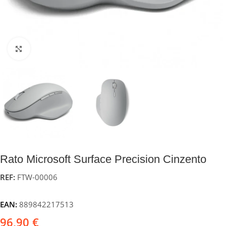
Click to enlarge
Rato Microsoft Surface Precision Cinzento
REF:
FTW-00006
EAN:
889842217513
96,90
€