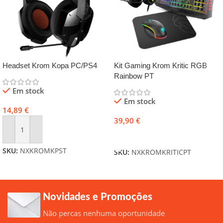
Headset Krom Kopa PC/PS4
Kit Gaming Krom Kritic RGB
Rainbow PT
Em stock
Em stock
14,89
€
39,90
€
Adicionar
Adicionar
SKU:
NXKROMKPST
SKU:
NXKROMKRITICPT
Novidades e Promoções
Não percas nenhuma oportunidade