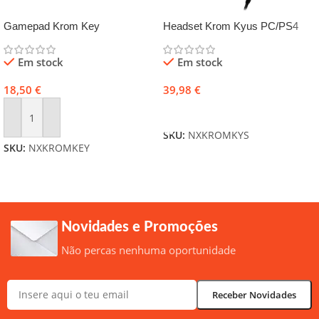
Gamepad Krom Key
Headset Krom Kyus PC/PS4
Em stock
Em stock
18,50
€
39,98
€
Adicionar
Adicionar
SKU:
NXKROMKYS
SKU:
NXKROMKEY
Novidades e Promoções
Não percas nenhuma oportunidade