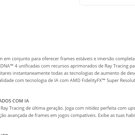
 em conjunto para oferecer frames estáveis e imersão completa.
A™ 4 unificadas com recursos aprimorados de Ray Tracing para 
litares instantaneamente todas as tecnologias de aumento de de
 qualidade com tecnologia de IA com AMD FidelityFX™ Super Resol
ADOS COM IA
 Ray Tracing de última geração. Joga com nitidez perfeita com u
ção avançada de frames em jogos compatíveis. Exibe as tuas hab