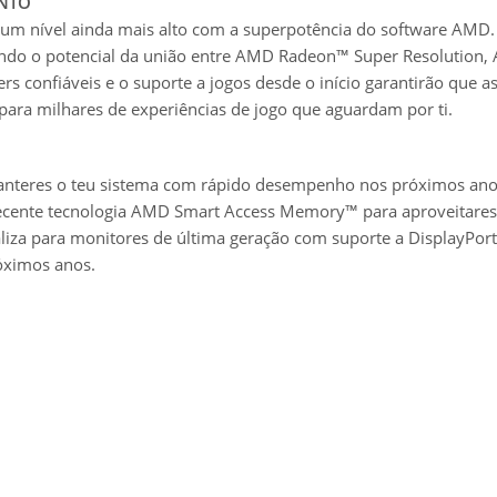
NTO
 nível ainda mais alto com a superpotência do software AMD. H
ando o potencial da união entre AMD Radeon™ Super Resolutio
s confiáveis e o suporte a jogos desde o início garantirão que a
a para milhares de experiências de jogo que aguardam por ti.
anteres o teu sistema com rápido desempenho nos próximos an
recente tecnologia AMD Smart Access Memory™ para aproveitares
ualiza para monitores de última geração com suporte a DisplayPor
róximos anos.