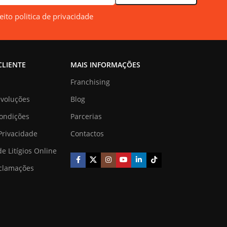
ceito politica de privacidade
CLIENTE
MAIS INFORMAÇÕES
Franchising
evoluções
Blog
ondições
Parcerias
 Privacidade
Contactos
e Litígios Online
eclamações