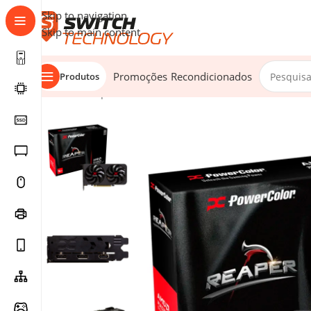
Skip to navigation
Skip to main content
Promoções
Recondicionados
Produtos
Início
/
Componentes
/
Placas Gráficas
/
Placas Gráficas 