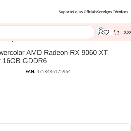
Suporte
Lojas Oficiais
Serviços Técnicos
0,0
 4” Reaper 16GB GDDR6
owercolor AMD Radeon RX 9060 XT
er 16GB GDDR6
EAN:
4713436175964