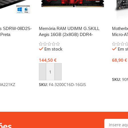
sus SDRW-08D2S-
Memória RAM UDIMM G.SKILL
Motherb
Preta
Aegis 16GB (2x8GB) DDR4-
Micro-A
3200MHz (Intel XMP) CL16 (16-18-
18-38) 1.35V Preta
Em stock
Em s
144,50
€
68,90
€
Adicio
Adicionar
SKU:
90
UA221KZ
SKU:
F4-3200C16D-16GIS
ões