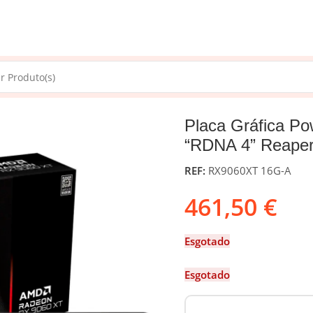
AMD
/
Placa Gráfica Powercolor AMD Radeon RX 9060 XT “RDNA
Placa Gráfica P
“RDNA 4” Reap
REF:
RX9060XT 16G-A
461,50
€
Esgotado
Esgotado