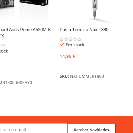
oard Asus Prime A520M-K
Pasta Térmica Nox T880
TX
Em stock
tock
14,99
€
Adicionar
nar
SKU:
NXHUMMERT880
MB1500-M0EAY0