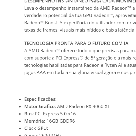
DESEMPENHO INSTANTÂNEO PARA CADA MOVIME
Leva o desempenho instantâneo da AMD Radeon™ a um
verdadeiro potencial da tua GPU Radeon™, aproveit
Radeon™ Boost. A experiência do utilizador com driver
taxas de frames, visuais mais nítidos e baixa latênci
TECNOLOGIA PRONTA PARA O FUTURO COM IA
A AMD Radeon™ oferece tudo o que precisas para m
com suporte a PCI Express® de 5ª geração e a mais 
tecnologias habilitadas para Radeon e Ryzen AI e at
jogos AAA em toda a sua glória visual agora e nos p
Especificações:
Motor Gráfico:
AMD Radeon RX 9060 XT
Bus:
PCI Express 5.0 x16
Memória:
16GB GDDR6
Clock GPU:
Game: 2620 MHz