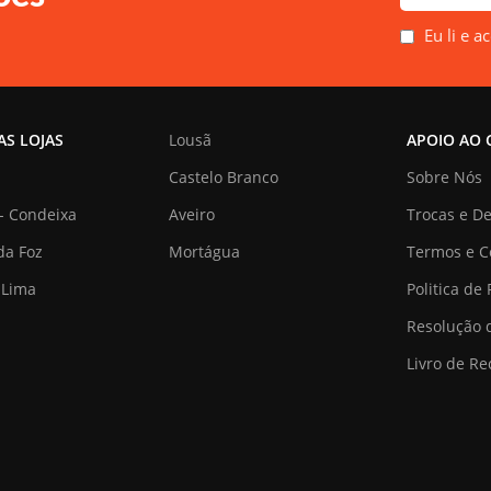
Eu li e a
AS LOJAS
Lousã
APOIO AO 
Castelo Branco
Sobre Nós
- Condeixa
Aveiro
Trocas e D
da Foz
Mortágua
Termos e C
 Lima
Politica de
Resolução d
Livro de R