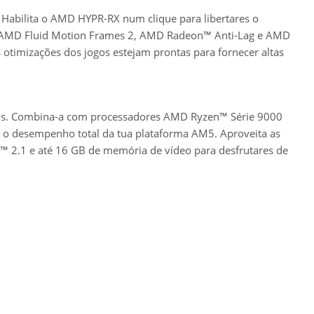
abilita o AMD HYPR-RX num clique para libertares o
n, AMD Fluid Motion Frames 2, AMD Radeon™ Anti-Lag e AMD
s otimizações dos jogos estejam prontas para fornecer altas
os. Combina-a com processadores AMD Ryzen™ Série 9000
 o desempenho total da tua plataforma AM5. Aproveita as
t™ 2.1 e até 16 GB de memória de vídeo para desfrutares de