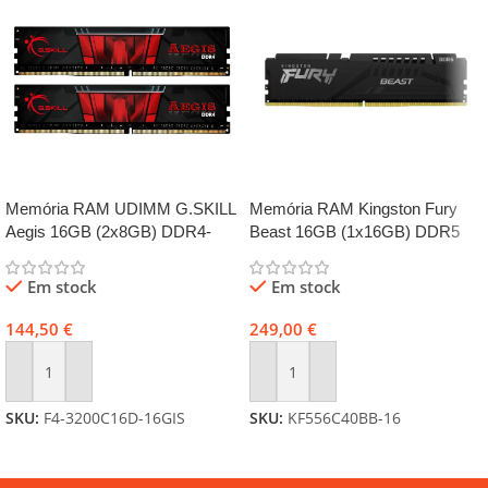
Memória RAM UDIMM G.SKILL
Memória RAM Kingston Fury
Aegis 16GB (2x8GB) DDR4-
Beast 16GB (1x16GB) DDR5
3200MHz (Intel XMP) CL16 (16-
5600MHz CL40 Preta
18-18-38) 1.35V Preta
Em stock
Em stock
144,50
€
249,00
€
Adicionar
Adicionar
SKU:
F4-3200C16D-16GIS
SKU:
KF556C40BB-16