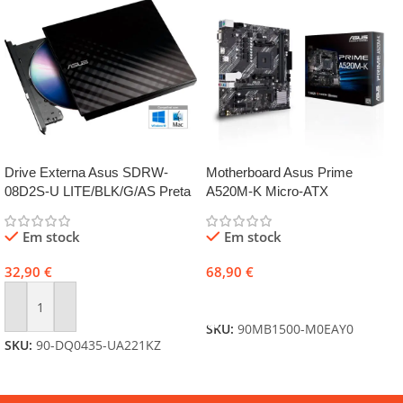
Drive Externa Asus SDRW-
Motherboard Asus Prime
08D2S-U LITE/BLK/G/AS Preta
A520M-K Micro-ATX
Em stock
Em stock
32,90
€
68,90
€
Adicionar
Adicionar
SKU:
90MB1500-M0EAY0
SKU:
90-DQ0435-UA221KZ