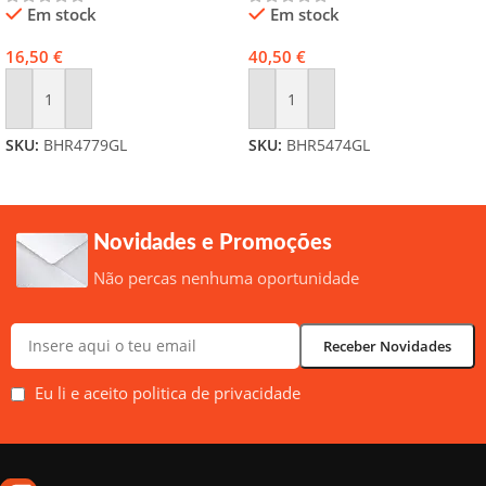
Em stock
Em stock
16,50
€
40,50
€
Adicionar
Adicionar
SKU:
BHR4779GL
SKU:
BHR5474GL
Novidades e Promoções
Não percas nenhuma oportunidade
Eu li e aceito politica de privacidade