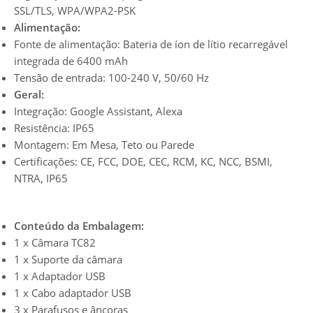
SSL/TLS, WPA/WPA2-PSK
Alimentação:
Fonte de alimentação: Bateria de íon de lítio recarregável
integrada de 6400 mAh
Tensão de entrada: 100-240 V, 50/60 Hz
Geral:
Integração: Google Assistant, Alexa
Resistência: IP65
Montagem: Em Mesa, Teto ou Parede
Certificações: CE, FCC, DOE, CEC, RCM, KC, NCC, BSMI,
NTRA, IP65
Conteúdo da Embalagem:
1 x Câmara TC82
1 x Suporte da câmara
1 x Adaptador USB
1 x Cabo adaptador USB
3 x Parafusos e âncoras