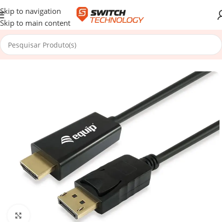
Skip to navigation
Skip to main content
Início
/
Cabos e Redes
/
Cabos Multimédia
/
HDMI
Click to enlarge