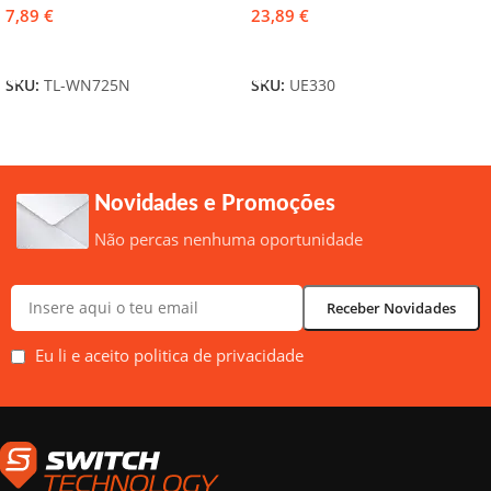
7,89
€
23,89
€
Adicionar
Adicionar
SKU:
TL-WN725N
SKU:
UE330
Novidades e Promoções
Não percas nenhuma oportunidade
Eu li e aceito politica de privacidade