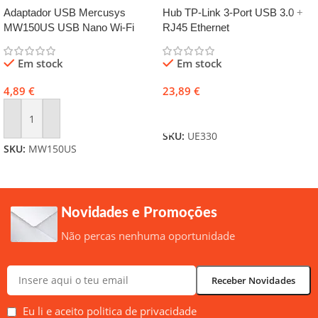
Adaptador USB Mercusys
Hub TP-Link 3-Port USB 3.0 +
MW150US USB Nano Wi-Fi
RJ45 Ethernet
N150
Em stock
Em stock
4,89
€
23,89
€
Adicionar
Adicionar
SKU:
UE330
SKU:
MW150US
Novidades e Promoções
Não percas nenhuma oportunidade
Eu li e aceito politica de privacidade