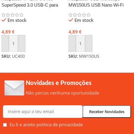
SuperSpeed 3.0 USB-C para
MW150US USB Nano Wi-Fi
USB-A
N150
Em stock
Em stock
4,89
€
4,89
€
Adicionar
Adicionar
SKU:
UC400
SKU:
MW150US
Novidades e Promoções
Não percas nenhuma oportunidade
Eu li e aceito politica de privacidade