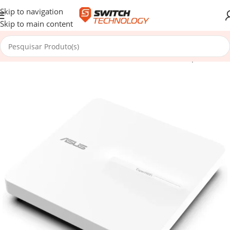
Skip to navigation
Skip to main content
abos e Redes
/
Redes / Conectividade
/
Access Points / Repetidores