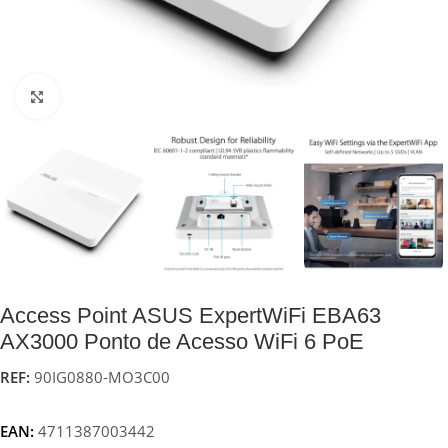
Click to enlarge
Access Point ASUS ExpertWiFi EBA63
AX3000 Ponto de Acesso WiFi 6 PoE
REF:
90IG0880-MO3C00
EAN:
4711387003442