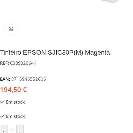
Click to enlarge
Tinteiro EPSON SJIC30P(M) Magenta
REF:
C33S020641
EAN:
8715946552606
194,50
€
Em stock
Em stock
-
+