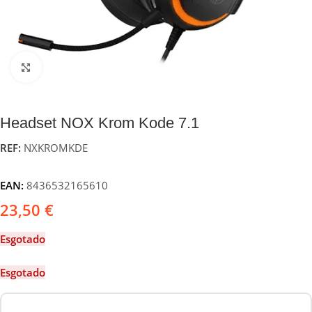
Click to enlarge
Headset NOX Krom Kode 7.1
REF:
NXKROMKDE
EAN:
8436532165610
23,50
€
Esgotado
Esgotado