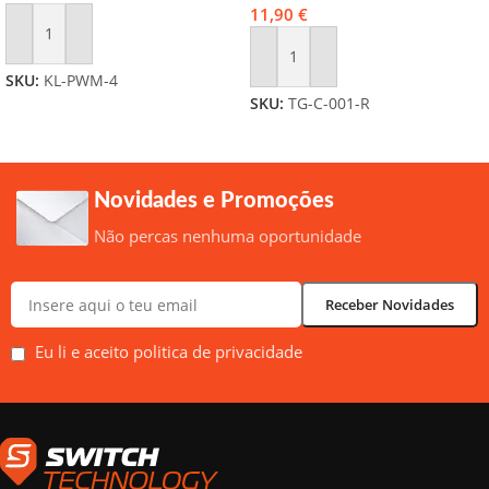
11,90
€
Adicionar
Adicionar
SKU:
KL-PWM-4
SKU:
TG-C-001-R
Novidades e Promoções
Não percas nenhuma oportunidade
Eu li e aceito politica de privacidade