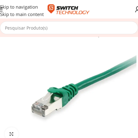
Skip to navigation
Skip to main content
Início
/
Cabos e Redes
/
Cabos de Rede
/
Cabos RJ45
Click to enlarge