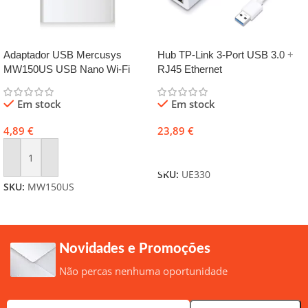
Adaptador USB Mercusys
Hub TP-Link 3-Port USB 3.0 +
MW150US USB Nano Wi-Fi
RJ45 Ethernet
N150
Em stock
Em stock
4,89
€
23,89
€
Adicionar
Adicionar
SKU:
UE330
SKU:
MW150US
Novidades e Promoções
Não percas nenhuma oportunidade