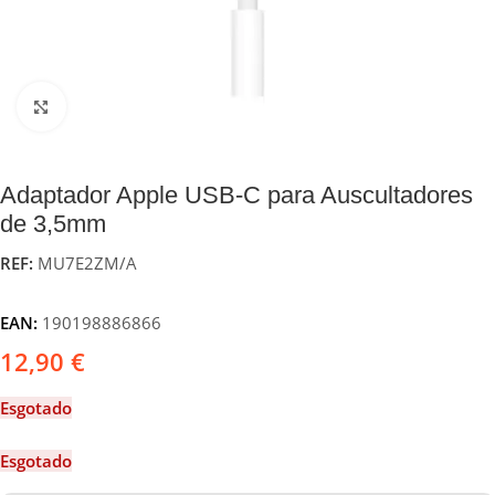
Click to enlarge
Adaptador Apple USB-C para Auscultadores
de 3,5mm
REF:
MU7E2ZM/A
EAN:
190198886866
12,90
€
Esgotado
Esgotado