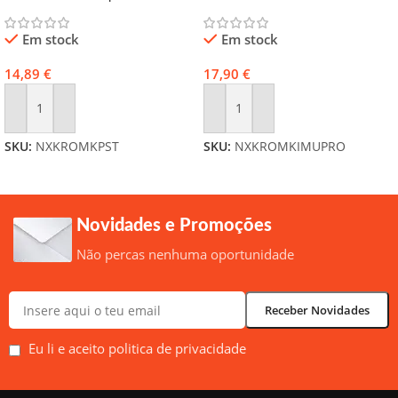
Em stock
Em stock
14,89
€
17,90
€
Adicionar
Adicionar
SKU:
NXKROMKPST
SKU:
NXKROMKIMUPRO
Novidades e Promoções
Não percas nenhuma oportunidade
Eu li e aceito politica de privacidade