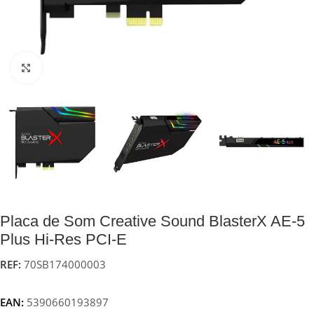
Click to enlarge
Placa de Som Creative Sound BlasterX AE-5
Plus Hi-Res PCI-E
REF:
70SB174000003
EAN:
5390660193897