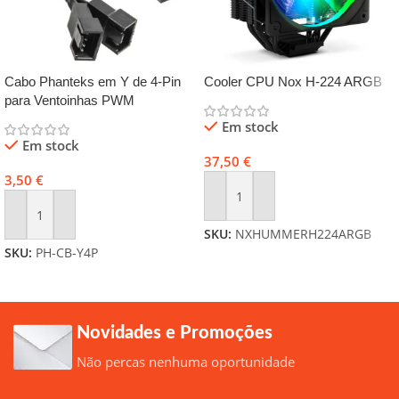
Cabo Phanteks em Y de 4-Pin
Cooler CPU Nox H-224 ARGB
para Ventoinhas PWM
Em stock
Em stock
37,50
€
3,50
€
Adicionar
Adicionar
SKU:
NXHUMMERH224ARGB
SKU:
PH-CB-Y4P
Novidades e Promoções
Não percas nenhuma oportunidade