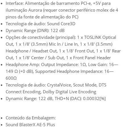
Interface: Alimentação de barramento PCI-e, +5V para
iluminação Aurora (requer conector periférico molex de 4
pinos da fonte de alimentação do PC)
Tecnologia de áudio: Sound Core3D
Dynamic Range (DNR): 122 dB
Opções de conectividade (principal): 1 x TOSLINK Optical
Out, 1 x 1/8′ (3.5mm) Mic In / Line In, 1 x 1/8′ (3.5mm)
Headphone / Headset Out, 1 x 1/8′ Front Out, 1 x 1/8′ Rear
Out, 1 x 1/8′ Center / Sub Out, 1 x Front Panel Header
Headphone Amp: Output Impedance: 1Ω, Low Gain: 16—
149 Ω (+0 dB), Supported Headphone Impedance: 16—
600Ω
Tecnologia de áudio: CrystalVoice, Scout Mode, DTS
Connect Encoding, Dolby Digital Live Encoding
Dynamic Range: 122 dB, THD+N (DAC): 0.00032[%]
Conteúdo da Embalagem:
Sound BlasterX AE-5 Plus