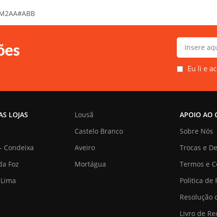
M2AA#ABB
ões
Eu li e a
AS LOJAS
Lousã
APOIO AO 
Castelo Branco
Sobre Nós
- Condeixa
Aveiro
Trocas e D
da Foz
Mortágua
Termos e C
 Lima
Politica de
Resolução d
Livro de R