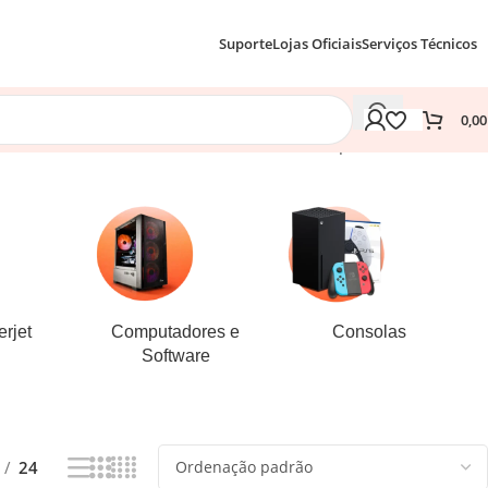
Suporte
Lojas Oficiais
Serviços Técnicos
0,0
Apenas um resultado
rjet
Computadores e
Consolas
Software
24