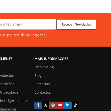
ceito politica de privacidade
CLIENTE
MAIS INFORMAÇÕES
Franchising
evoluções
Blog
ondições
Parcerias
 Privacidade
Contactos
e Litígios Online
eclamações