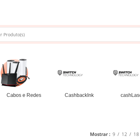
Cabos e Redes
CashbackInk
cashLase
Mostrar
9
12
18