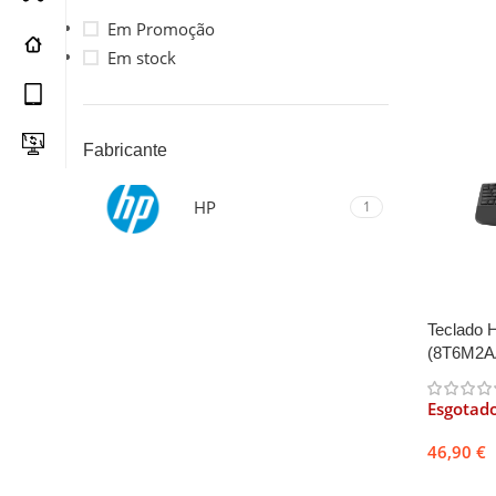
Em Promoção
Em stock
Fabricante
HP
1
Teclado 
(8T6M2A
Esgotad
46,90
€
Ler mai