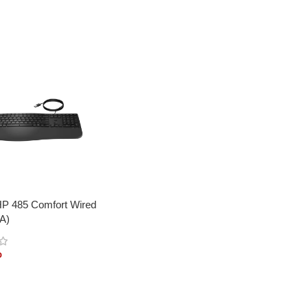
HP 485 Comfort Wired
A)
o
s