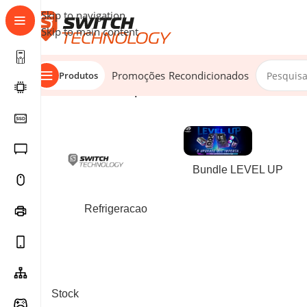
Skip to navigation
Skip to main content
Promoções
Recondicionados
Produtos
Início
/
Produtos etiquetados com “197498232669”
Bundle LEVEL UP
Refrigeracao
Stock