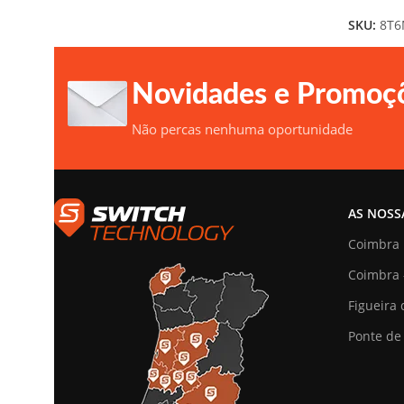
SKU:
8T6
Novidades e Promoç
Não percas nenhuma oportunidade
AS NOSS
Coimbra
Coimbra 
Figueira 
Ponte de